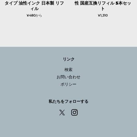
タイプ 油性インク 日本製 リフ
性 国産互換リフィル 5本セッ
ィル
ト
¥480から
通
¥1,310
常
価
格
リンク
検索
お問い合わせ
ポリシー
私たちをフォローする
Instagram
X