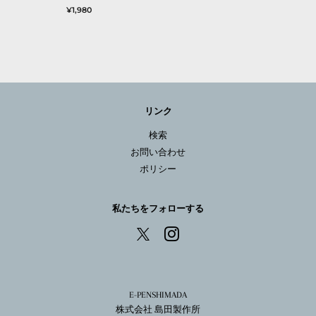
通
¥1,980
常
価
格
リンク
検索
お問い合わせ
ポリシー
私たちをフォローする
Instagram
X
E-PENSHIMADA
株式会社 島田製作所