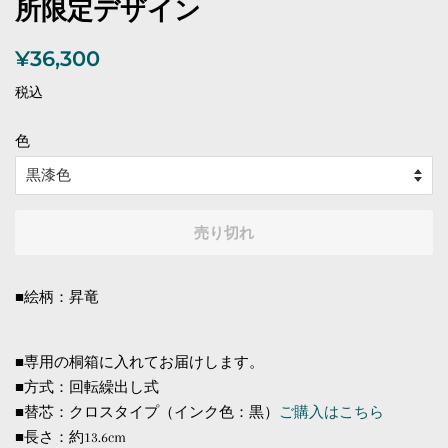
所限定デザイン
通
販
¥36,300
常
売
税込
価
価
格
格
色
売り切れ
■絵柄：昇竜
■専用の桐箱に入れてお届けします。
■方式：回転繰出し式
■替芯：クロスタイプ（インク色：黒）
ご購入はこちら
■長さ：約13.6cm