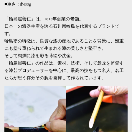
■重さ：約33g
「輪島屋善仁」は、1813年創業の老舗。
日本一の漆器生産を誇る石川県輪島を代表するブランドで
す。
輪島塗の特徴は、良質な漆の産地であることを背景に、幾重
にも塗り重ねられて生まれる漆の美しさと堅牢さ。
そして絢爛に漆を彩る蒔絵や沈金。
「輪島屋善仁」の作品は、素材、技術、そして意匠を監督す
る漆芸プロデューサーを中心に、最高の技をもつ名人、名工
たちが思う存分その腕を発揮して作られています。