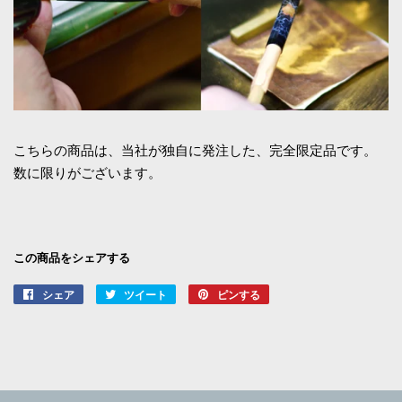
こちらの商品は、当社が独自に発注した、完全限定品です。
数に限りがございます。
この商品をシェアする
シェア
Facebook
ツイート
Twitter
ピンする
Pinterest
で
に
で
シ
投
ピ
ェ
稿
ン
ア
す
す
す
る
る