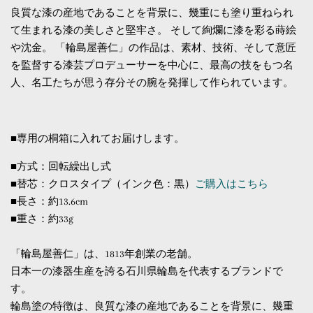
良質な漆の産地であることを背景に、幾重にも塗り重ねられ
て生まれる漆の美しさと堅牢さ。 そして絢爛に漆を彩る蒔絵
や沈金。 「輪島屋善仁」の作品は、素材、技術、そして意匠
を監督する漆芸プロデューサーを中心に、最高の技をもつ名
人、名工たちが思う存分その腕を発揮して作られています。
■専用の桐箱に入れてお届けします。
■方式：回転繰出し式
■替芯：クロスタイプ（インク色：黒）
ご購入はこちら
■長さ：約13.6cm
■重さ：約33g
「輪島屋善仁」は、1813年創業の老舗。
日本一の漆器生産を誇る石川県輪島を代表するブランドで
す。
輪島塗の特徴は、良質な漆の産地であることを背景に、幾重