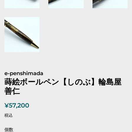
e-penshimada
蒔絵ボールペン【しのぶ】輪島屋
善仁
通
販
¥57,200
常
売
税込
価
価
格
格
個数