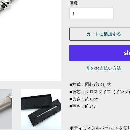
個数
カートに追加する
別のお支払い方法
■方式：回転繰出し式
■替芯：クロスタイプ（イン
■長さ：約13cm
■重さ：約26g
ボディに＜シルバー925＞を