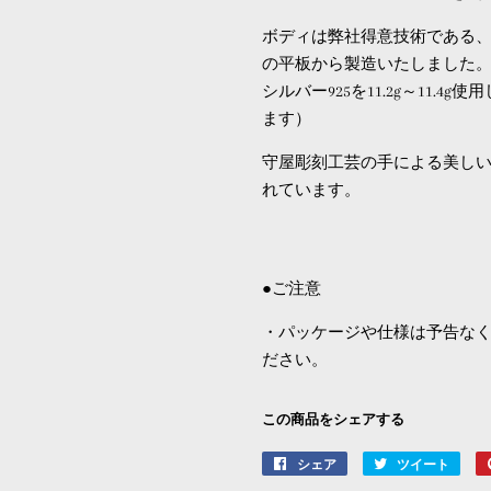
ボディは弊社得意技術である、
の平板から製造いたしました
シルバー925を11.2g～11.
ます）
守屋彫刻工芸の手による美し
れています。
●ご注意
・パッケージや仕様は予告な
ださい。
この商品をシェアする
シェア
Facebook
ツイート
Twitt
で
に