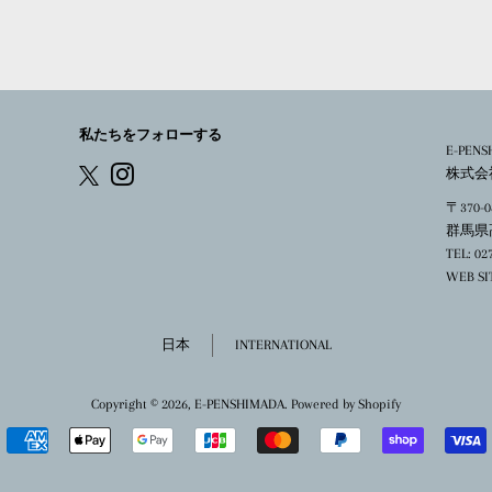
シ
投
ェ
稿
ア
す
す
る
る
私たちをフォローする
E-PENS
Instagram
株式会
X
〒370-0
群馬県高
TEL: 02
WEB SI
日本
INTERNATIONAL
Copyright © 2026,
E-PENSHIMADA
. Powered by Shopify
お
支