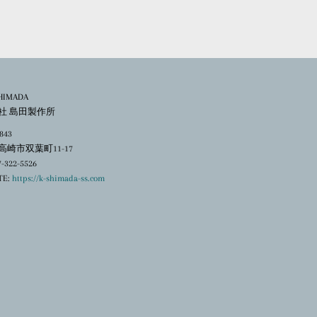
ピ
ン
す
る
HIMADA
社 島田製作所
843
崎市双葉町11-17
7-322-5526
TE:
https://k-shimada-ss.com