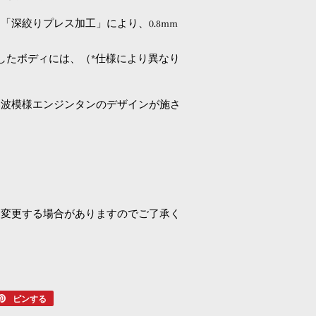
「深絞りプレス加工」により、0.8mm
。
4g使用したボディには、（*仕様により異なり
い波模様エンジンタンのデザインが施さ
く変更する場合がありますのでご了承く
er
ピンする
Pinterest
で