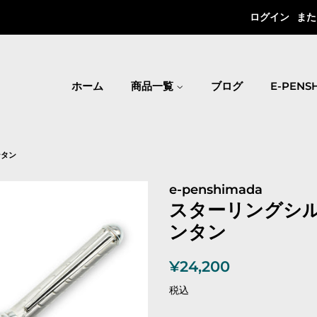
ログイン
また
ホーム
商品一覧
ブログ
E-PEN
ンタン
e-penshimada
スターリングシ
ンタン
通
販
¥24,200
常
売
税込
価
価
格
格